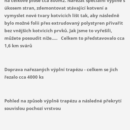
na celkové ploše cca 800m2. Nařezat speciální výplně s
úkosem stran, zdemontovat stávající kotvení a
vymyslet nové tvary kotvících lišt tak, aby následně
bylo možné folii přes extrudovaný polystyren přivařit
bez vnějších kotvících prvků. Jak jsme to vyřešili,
můžete posoudit níže..... Celkem to představovalo cca
1,6 km svárů
Doprava nařezaných výplní trapézu - celkem se jich
řezalo cca 4000 ks
Pohled na způsob výplně trapézu a následné překrytí
souvislou pochozí vrstvou