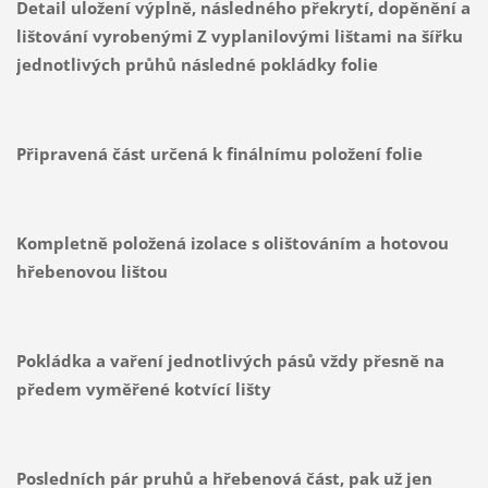
Detail uložení výplně, následného překrytí, dopěnění a
lištování vyrobenými Z vyplanilovými lištami na šířku
jednotlivých průhů následné pokládky folie
Připravená část určená k finálnímu položení folie
Kompletně položená izolace s olištováním a hotovou
hřebenovou lištou
Pokládka a vaření jednotlivých pásů vždy přesně na
předem vyměřené kotvící lišty
Posledních pár pruhů a hřebenová část, pak už jen